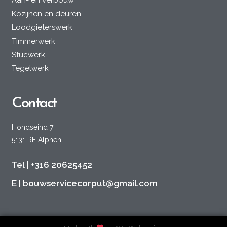
Aan- en verbouw
Kozijnen en deuren
Loodgieterswerk
Timmerwerk
Stucwerk
Tegelwerk
Contact
Hondseind 7
5131 RE Alphen
Tel | +316 20625452
E | bouwservicecorput@gmail.com